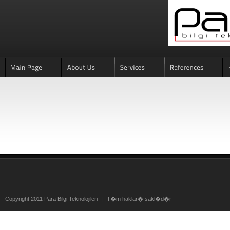
Copyright 2011 Para Bilgi Teknolojileri | T�m haklar� sakl�d�r