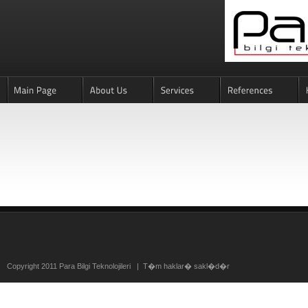
Copyright 2011 Para Bilgi Teknolojileri | T�m haklar� sakl�d�r