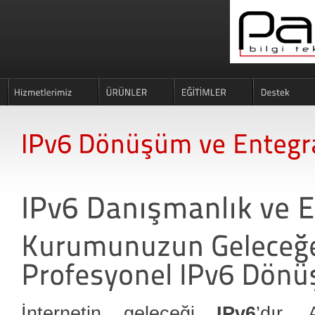
İnternetin geleceği
IPv6
’dır.