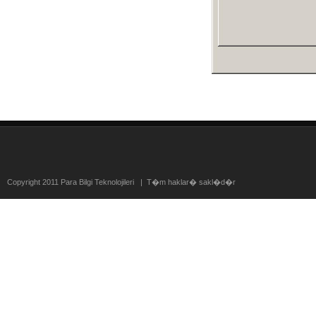
Copyright 2011 Para Bilgi Teknolojileri | T�m haklar� sakl�d�r