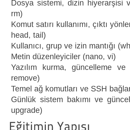
Dosya sistemi, dizin hiyerarşisi 
rm
)
Komut satırı kullanımı, çıktı yönle
head
,
tail
)
Kullanıcı, grup ve izin mantığı (
wh
Metin düzenleyiciler (
nano
,
vi
)
Yazılım kurma, güncelleme ve 
remove
)
Temel ağ komutları ve SSH bağlan
Günlük sistem bakımı ve güncell
upgrade
)